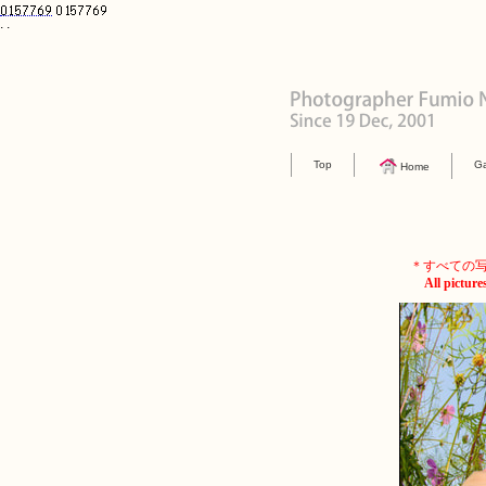
. .
Top
Ga
Home
＊すべての
All picture